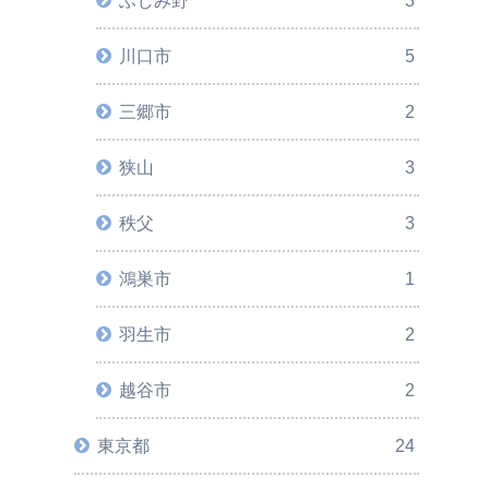
ふじみ野
3
川口市
5
三郷市
2
狭山
3
秩父
3
鴻巣市
1
羽生市
2
越谷市
2
東京都
24