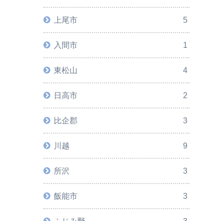
上尾市
5
入間市
1
東松山
4
日高市
2
比企郡
3
川越
9
所沢
3
飯能市
3