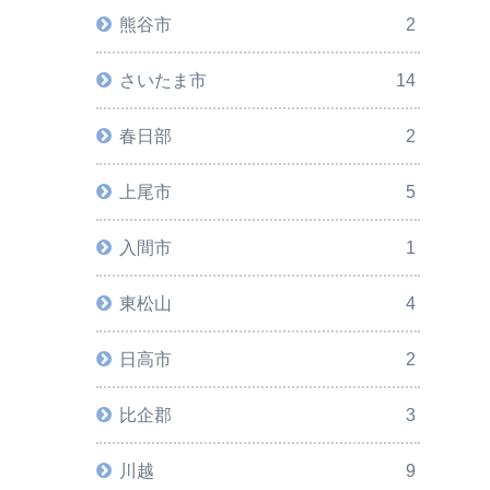
熊谷市
2
さいたま市
14
春日部
2
上尾市
5
入間市
1
東松山
4
日高市
2
比企郡
3
川越
9