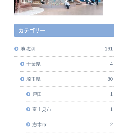
カテゴリー
地域別
161
千葉県
4
埼玉県
80
戸田
1
富士見市
1
志木市
2