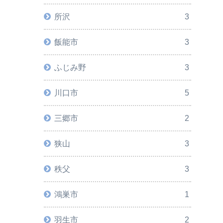
所沢
3
飯能市
3
ふじみ野
3
川口市
5
三郷市
2
狭山
3
秩父
3
鴻巣市
1
羽生市
2