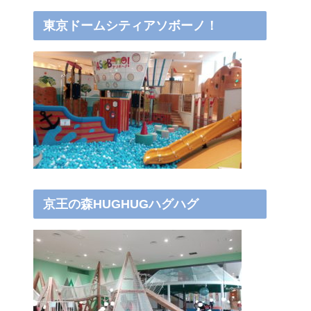
東京ドームシティアソボーノ！
京王の森HUGHUGハグハグ