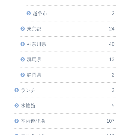
越谷市
2
東京都
24
神奈川県
40
群馬県
13
静岡県
2
ランチ
2
水族館
5
室内遊び場
107