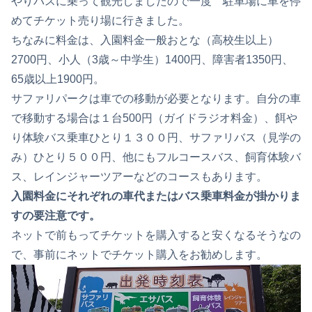
やりバスに乗って観光しましたので一度 駐車場に車を停
めてチケット売り場に行きました。
ちなみに料金は、入園料金一般おとな（高校生以上）
2700円、小人（3歳～中学生）1400円、障害者1350円、
65歳以上1900円。
サファリパークは車での移動が必要となります。自分の車
で移動する場合は１台500円（ガイドラジオ料金）、餌や
り体験バス乗車ひとり１３００円、サファリバス（見学の
み）ひとり５００円、他にもフルコースバス、飼育体験バ
ス、レインジャーツアーなどのコースもあります。
入園料金にそれぞれの車代またはバス乗車料金が掛かりま
すの要注意です。
ネットで前もってチケットを購入すると安くなるそうなの
で、事前にネットでチケット購入をお勧めします。