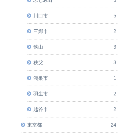
ふじみ野
3
川口市
5
三郷市
2
狭山
3
秩父
3
鴻巣市
1
羽生市
2
越谷市
2
東京都
24