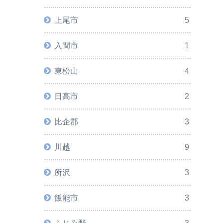
上尾市
5
入間市
1
東松山
4
日高市
2
比企郡
3
川越
9
所沢
3
飯能市
3