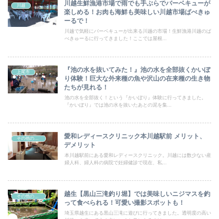
川越生鮮漁港市場で雨でも手ぶらでバーベキューが
川越
楽しめる！お肉も海鮮も美味しい川越市場ばべきゅ
ーるで！
川越で気軽にバーベキューが出来る川越の市場！生鮮漁港川越のば
べきゅーるに行ってきました！ここでは屋根...
『池の水を抜いてみた！』池の水を全部抜くかいぼ
上尾市
り体験！巨大な外来種の魚や沢山の在来種の生き物
たちが見れる！
池の水を全部抜く！という『かいぼり』体験に行ってきました。
『かいぼり』では池の水を抜いたあとの泥を集...
愛和レディースクリニック本川越駅前 メリット、
その他の情報
デメリット
本川越駅前にある愛和レディースクリニック。川越には数少ない産
婦人科、婦人科の病院で妊婦健診で現在、私...
越生【黒山三滝釣り堀】では美味しいニジマスを釣
その他の情報
って食べられる！可愛い撮影スポットも！
埼玉県越生にある黒山三滝に遊びに行ってきました。透明度の高い