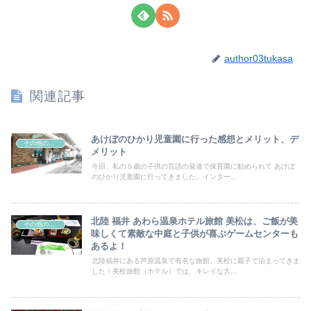
author03tukasa
関連記事
あけぼのひかり児童園に行った感想とメリット、デ
その他の情報
メリット
今回、私の５歳の子供の言語の発達で保育園に勧められて あけぼ
のひかり児童園に行ってきました。インター...
北陸 福井 あわら温泉ホテル旅館 美松は、ご飯が美
その他の情報
味しくて素敵な中庭と子供が喜ぶゲームセンターも
あるよ！
北陸福井にある芦原温泉で有名な旅館、美松に親子で泊まってきま
した！美松旅館（ホテル）では、キレイな大...