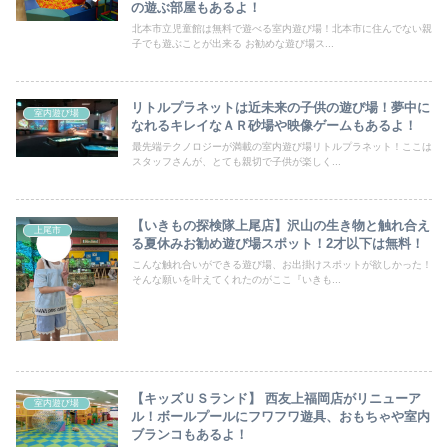
の遊ぶ部屋もあるよ！
北本市立児童館は無料で遊べる室内遊び場！北本市に住んでない親
子でも遊ぶことが出来る お勧めな遊び場ス...
リトルプラネットは近未来の子供の遊び場！夢中に
室内遊び場
なれるキレイなＡＲ砂場や映像ゲームもあるよ！
最先端テクノロジーが満載の室内遊び場リトルプラネット！ここは
スタッフさんが、とても親切で子供が楽しく...
【いきもの探検隊上尾店】沢山の生き物と触れ合え
上尾市
る夏休みお勧め遊び場スポット！2才以下は無料！
こんな触れ合いができる遊び場、お出掛けスポットが欲しかった！
そんな願いを叶えてくれたのがここ『いきも...
【キッズＵＳランド】 西友上福岡店がリニューア
室内遊び場
ル！ボールプールにフワフワ遊具、おもちゃや室内
ブランコもあるよ！