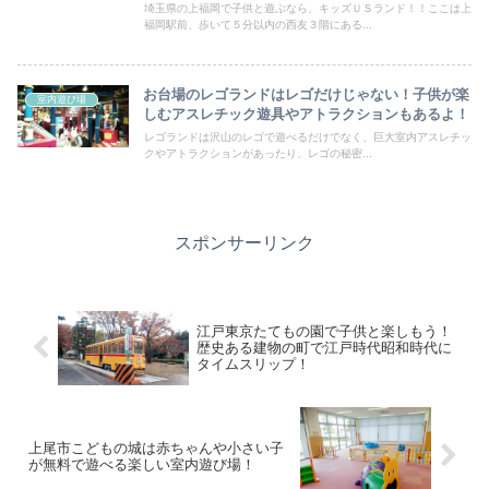
埼玉県の上福岡で子供と遊ぶなら、キッズＵＳランド！！ここは上
福岡駅前、歩いて５分以内の西友３階にある...
お台場のレゴランドはレゴだけじゃない！子供が楽
室内遊び場
しむアスレチック遊具やアトラクションもあるよ！
レゴランドは沢山のレゴで遊べるだけでなく、巨大室内アスレチッ
クやアトラクションがあったり、レゴの秘密...
スポンサーリンク
江戸東京たてもの園で子供と楽しもう！
歴史ある建物の町で江戸時代昭和時代に
タイムスリップ！
上尾市こどもの城は赤ちゃんや小さい子
が無料で遊べる楽しい室内遊び場！