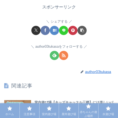
スポンサーリンク
シェアする
author03tukasaをフォローする
author03tukasa
関連記事
室内遊び場【キッズキャッスル三郷】には楽しいパ
室内遊び場
ステルカラーのボールプールや走る蒸気機関車の乗
り物、プラレールや色んなオモチャがいっぱい！
赤ちゃんの遊
ホーム
注意事項
室内遊び場
屋外遊び場
水遊び場
ぶ場所
埼玉県三郷市にある室内遊び場『キッズキャッスル』に遊びに行っ