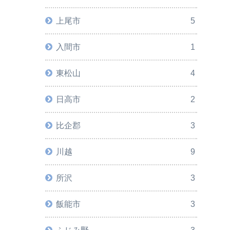
上尾市
5
入間市
1
東松山
4
日高市
2
比企郡
3
川越
9
所沢
3
飯能市
3