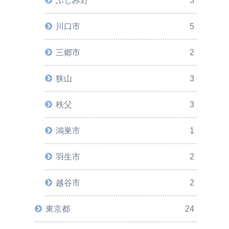
ふじみ野
3
川口市
5
三郷市
2
狭山
3
秩父
3
鴻巣市
1
羽生市
2
越谷市
2
東京都
24